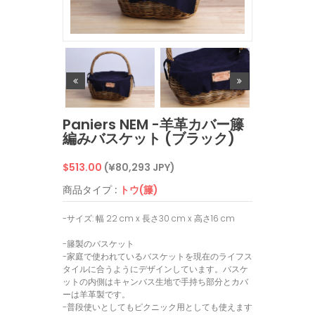
Paniers NEM -羊革カバー籐
編みバスケット (ブラック)
通
$513.00
(¥80,293 JPY)
常
商品タイプ :
トウ(籐)
価
-サイズ: 幅 22 cm x 長さ30 cm x 高さ16 cm
格
-籐製のバスケット
-家庭で使われているバスケットを現在のライフス
タイルに合うようにデザインしています。バスケ
ットの内側はキャンバス生地で手持ち部分とカバ
ーは羊革製です。
-普段使いとしてもピクニック用としても使えます