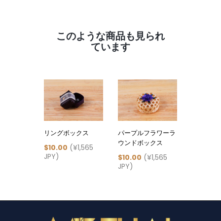
このような商品も見られ
ています
リングボックス
パープルフラワーラ
バンブー
ウンドボックス
ラウンボ
$10.00
(¥1,565
JPY)
$10.00
(¥1,565
$13.00
(
JPY)
JPY)