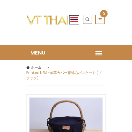
0
ホーム
Paniers NEM -羊革カバー籐編みバスケット (ブ
ラック)