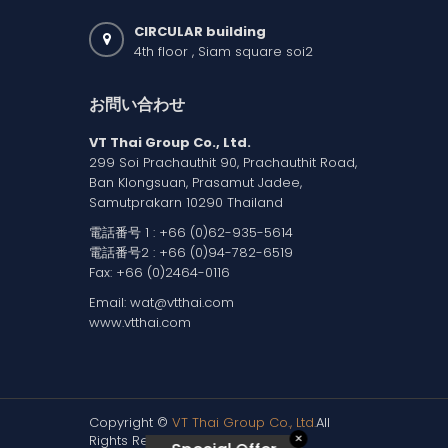
CIRCULAR building
4th floor , Siam square soi2
お問い合わせ
VT Thai Group Co., Ltd.
299 Soi Prachauthit 90, Prachauthit Road,
Ban Klongsuan, Prasamut Jadee,
Samutprakarn 10290 Thailand
電話番号 1 :
+66 (0)62-935-5614
電話番号2 :
+66 (0)94-782-6519
Fax: +66 (0)2464-0116
Email:
wat@vtthai.com
www.vtthai.com
Copyright ©
VT Thai Group Co., Ltd.
All
✕
Rights Reserved.