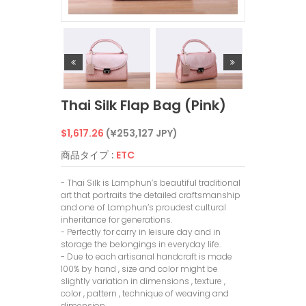
Thai Silk Flap Bag (Pink)
通
$1,617.26
(¥253,127 JPY)
常
商品タイプ :
ETC
価
- Thai Silk is Lamphun’s beautiful traditional
art that portraits the detailed craftsmanship
格
and one of Lamphun’s proudest cultural
inheritance for generations.
- Perfectly for carry in leisure day and in
storage the belongings in everyday life.
- Due to each artisanal handcraft is made
100% by hand , size and color might be
slightly variation in dimensions , texture ,
color , pattern , technique of weaving and
dimension.