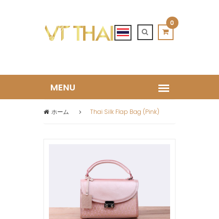
0
ホーム
Thai Silk Flap Bag (Pink)