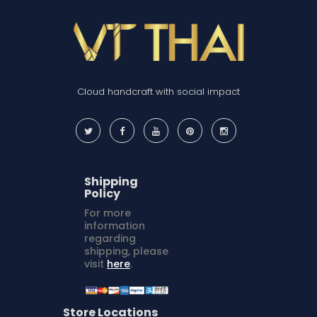
Cloud handcraft with social impact
Shipping
Policy
For more
information
regarding
shipping, please
visit
here
.
Store Locations